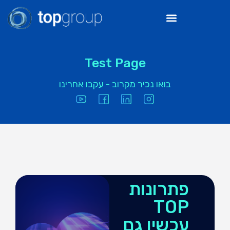
Test Page
בואו נכיר מקרוב - עקבו אחרינו
פתרונות
TOP
עכשיו גם
ב-4 קטגוריות