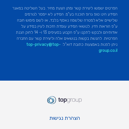
הפרטים ישמשו ליצירת קשר ומתן הצעת מחיר.
בעל השליטה במאגר
המידע הינו טופ
גרופ
תוכנה בע"מ. המידע לא יימסר לגורמים
שלישיים אלא למטרה שלשמה נאסף בלבד, או לשם מימוש חובה
ע"פ הוראות הדין. לנושאי המידע עומדת הזכות לעיין במידע על
אודותיהם ולבקש לתקנו ע"פ הקבוע בסעיפים 13 ו- 14 לחוק הגנת
הפרטיות. להגשת בקשות בנושאים אלה וליצירת קשר עם החברה
ניתן לפנות באמצעות כתובת
דוא"ל:
top-privacy@top-
group.co.il
הצהרת נגישות