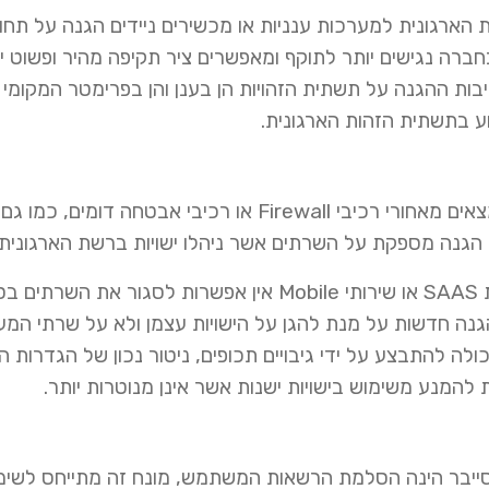
הארגונית למערכות ענניות או מכשירים ניידים הגנה על תחו
ברה נגישים יותר לתוקף ומאפשרים ציר תקיפה מהיר ופשוט י
ות ההגנה על תשתית הזהויות הן בענן והן בפרימטר המקומי וי
ע בתשתית הזהות הארגונית.
בעבר הפרדת מערכות ניהול הזהויות לאיזורים מאובטחים הנמצאים מאחורי רכיבי Firewall או רכיבי אבט
וו הגנה מספקת על השרתים אשר ניהלו ישויות ברשת הארגונית
כיום, כאשר יש צורך בשימוש בישויות לשירותים חיצוניים דוגמת SAAS או שירותי Mobile אין אפשרות לסגור 
נה חדשות על מנת להגן על הישויות עצמן ולא על שרתי המער
כולה להתבצע על ידי גיבויים תכופים, ניטור נכון של הגדרות
להמנע משימוש בישויות ישנות אשר אינן מנוטרות יותר.
 סייבר הינה הסלמת הרשאות המשתמש, מונח זה מתייחס לשימ