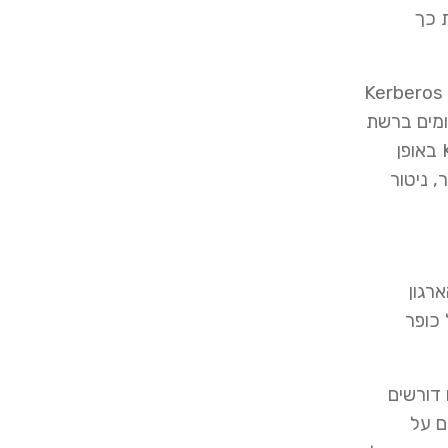
 כך
אחד מנתיבי ההתקפה הנפוצים ביותר הינו שימוש בהתקפת Golden Ticket, תקיפה זו משתמשת בחולשה ביכולת ההזדהות Kerberos
 אשר מאפשרים גישה ליישומים ברשת
הארגונית עם פרטי משתמש ללא צורך באימות נוסף. בכדי להגן מפני תקיפה מסוג זה יש להחליף את סיסמאות ה-KRBTGT באופן
אן ניטור, ניטור
ערכות הארגון
 כופר
 דורשים
ם על