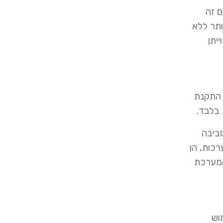
ם זה
ותר ללא
יתן
חה דומים, כמו גם התקנת
 בלבד.
את השרתים בסביבה
כות, הן
 המערכת
וש