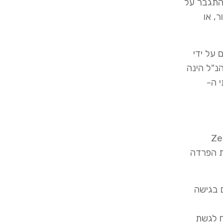
להתגבר על
, או
פגעה בארגונים רבים על ידי
NSA) בשנת 2017. אחד מהארגונים הנ"ל הינה
שרתי ה-
ת הישויות הארגוניות הינה הפרדת המשתמשים לסביבות אפס אמון (Zero
ת הפרדה
 בגישה
ח לגשת