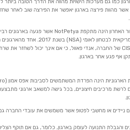
גון כמו גם מערכות הישויות מהווה את הדרך הטובה ביותר 
 אשר מהוות פירצה בארגון יאפשר את הפירצה שוב לאחר שחזור
דוגמה נוספת למתקפת כופרה, מהמפורסמות שהתרחשו בעשור האחרון הינה מתקפת NotPetya אשר 
שימוש בפרצת EternalBlue אשר פותחה על ידי הסכנות האמריקאית לבטחון לאומי (
חברת השילוח הדנית Maersk, בתגובה לתקיפה הזו יצא ה-CISO של החברה, אנדי פאוול, כי אם אינך יכול לשחזר את 
דרך נוספת להגנה מפני תקיפות המנצלות את מערכו
דהים לרשת מרכיבים חיצוניים, בכל גישה למשאב ארגוני מתבצע
.
ם ניידים או מחשבי לפטופ אשר משמשים את עובדי החברה גם
 והגבלת התנועה לעומק בארגון, כלומר, גם אם תוקף הצלי