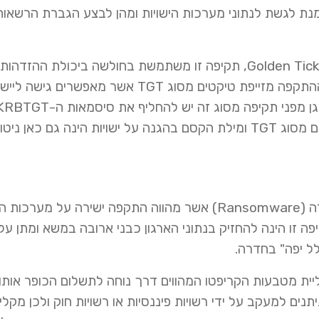
ת לגשת לנתוני מערכות הישויות ומהן לבצע הגברת הרשאות
בה משתמש חברת Microsoft מאז גרסת Window2000, ההתקפה מזייפת טיקטים מסוג TGT
תדיר, לצמצם את מספר החשבונות אשר מורשים להפיק טקטים מסוג TGT ומילת הקסם בהגנה על ישויות הינה גם כ
נתיב פעולה נוסף אותו נוהגים האקרים לממש הינו נתיב הכופרה (Ransomware) אשר מהווה התקפה ישירה על מ
ה זו הינה להחזיק בנתוני הארגון כבני ארובה במשא ומתן על
ל יפה" בחדרה.
ליית מטבעות הקריפטו המהווים דרך נוחה לתשלום הכופר אותו
ים למעקב על ידי רשויות פיננסיות או רשויות חוק ולכן מקלי