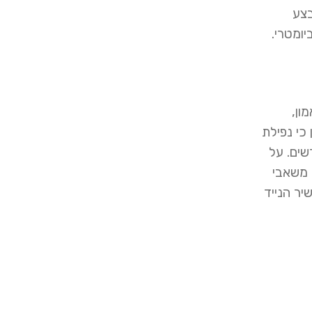
בצע
ומטרי.
ון,
כי נפילת
שים. על
 משאבי
ר הנייד