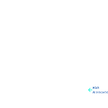
הבא
אכותית AI