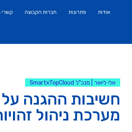
אודות
פתרונות
חברות הקבוצה
קשרי מ
אלי ליאור | מנכ"ל SmartxTopCloud
חשיבות ההגנה על
מערכת ניהול זהויו