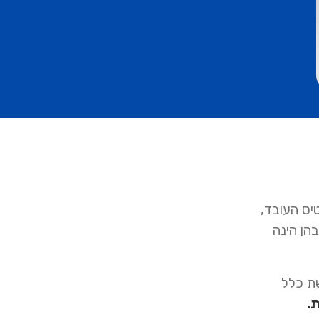
יס העובד,
מרים במערכת ניהול זהויות (IDP), הנפוצה שבהן הינה
שת כלל